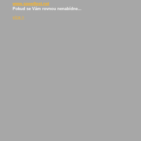
www.speedtest.net
Pokud se Vám rovnou nenabídne...
ví­ce >