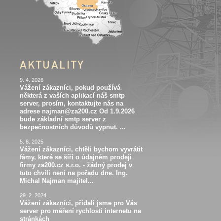
AKTUALITY
9. 4. 2026
Vážení zákazníci, pokud používá
některá z vaších aplikací náš smtp
server, prosím, kontaktujte nás na
adrese najman@za200.cz Od 1.9.2026
bude základní smtp server z
bezpečnostních důvodů vypnut. ...
5. 8. 2025
Vážení zákazníci, chtěli bychom vyvrátit
fámy, které se šíří o údajném prodeji
firmy za200.cz s.r.o. - žádný prodej v
tuto chvílí není na pořadu dne. Ing.
Michal Najman majitel...
29. 2. 2024
Vážení zákazníci, přidali jsme pro Vás
server pro měření rychlosti internetu na
stránkách